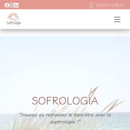
0634169631
 SOFROLOGIA 
"Trouvez ou retrouvez le bien-être avec la 
sophrologie !"